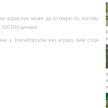
оји корисник може да оствари по захтеву
.500.000 динара.
ени у Златиборском еко аграру вам стоје