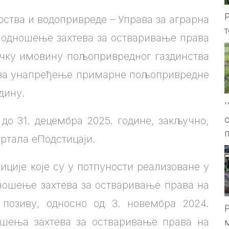
тва и водопривреде – Управа за аграрна
т
подношење захтева за остваривање права
зичку имовину пољопривредног газдинства
 за унапређење примарне пољопривредне
дину.
 до 31. децембра 2025. године, закључно,
ртала еПодстицаји.
ције које су у потпуности реализоване у
дношење захтева за остваривање права на
 позиву, односно од 3. новембра 2024.
ношења захтева за остваривање права на