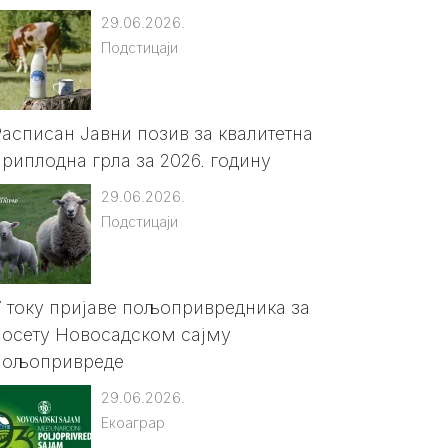
29.06.2026.
Подстицаји
Расписан Јавни позив за квалитетна
приплодна грла за 2026. годину
29.06.2026.
Подстицаји
У току пријаве пољопривредника за
посету Новосадском сајму
пољопривреде
29.06.2026.
Екоаграр