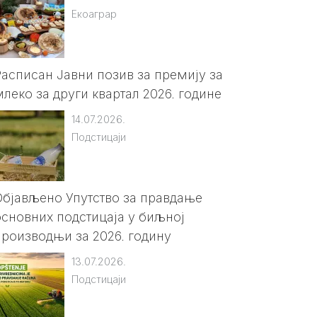
Екоаграр
Расписан Јавни позив за премију за
млеко за други квартал 2026. године
14.07.2026.
Подстицаји
Објављено Упутство за правдање
основних подстицаја у биљној
производњи за 2026. годину
13.07.2026.
Подстицаји