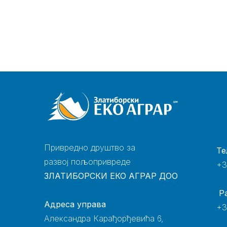
Привредно друштво за
Те
развој пољопривреде
+3
ЗЛАТИБОРСКИ ЕКО АГРАР ДОО
Р
Адреса управа
+3
Александра Карађорђевића 6,