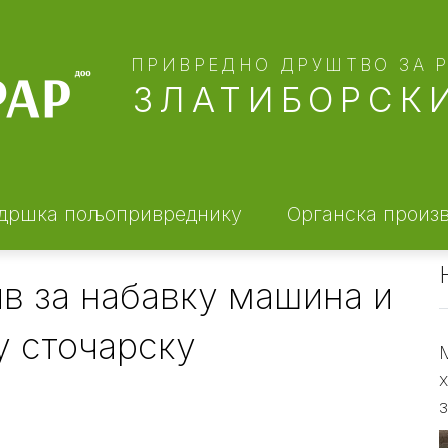
ПРИВРЕДНО ДРУШТВО ЗА 
ЗЛАТИБОРСКИ
дршка пољопривреднику
Органска произ
ив за набавку машина и
у сточарску