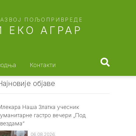
РАЗВОЈ ПОЉОПРИВРЕДЕ
 ЕКО АГРАР
водња
Контакти
Најновије објаве
Млекара Наша Златка учесник
хуманитарне гастро вечери „Под
звездама“
06.08.2026.