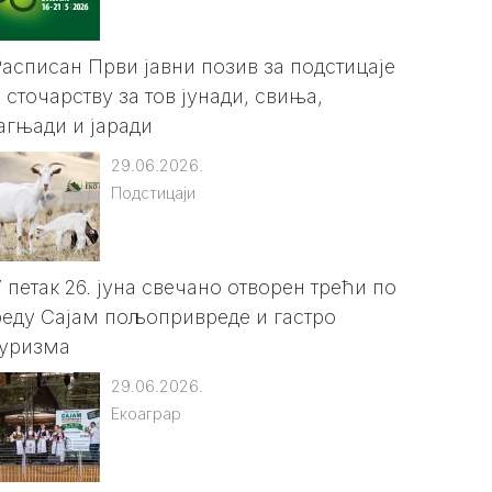
Расписан Први јавни позив за подстицаје
 сточарству за тов јунади, свиња,
јагњади и јаради
29.06.2026.
Подстицаји
У петак 26. јуна свечано отворен трећи по
реду Сајам пољопривреде и гастро
туризма
29.06.2026.
Екоаграр