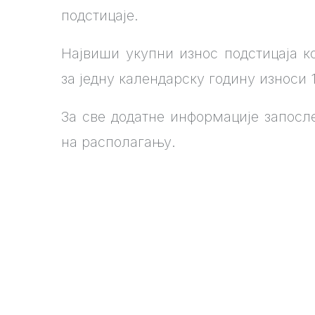
подстицаје.
Највиши укупни износ подстицаја к
за једну календарску годину износи 1
За све додатне информације запосл
на располагању.