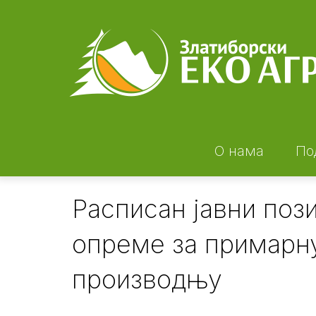
Skip
to
main
content
О нама
По
Расписан јавни поз
опреме за примарн
производњу