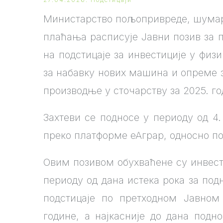
Министарство пољопривреде, шумарс
плаћања расписује Јавни позив за 
на подстицаје за инвестиције у фи
за набавку нових машина и опреме
производње у сточарству за 2025. го
Захтеви се подносе у периоду од 4.
преко платформе еАграр, односно по
Овим позивом обухваћене су инвести
периоду од дана истека рока за по
подстицаје по претходном Jавном
године, a најкасније до дана под