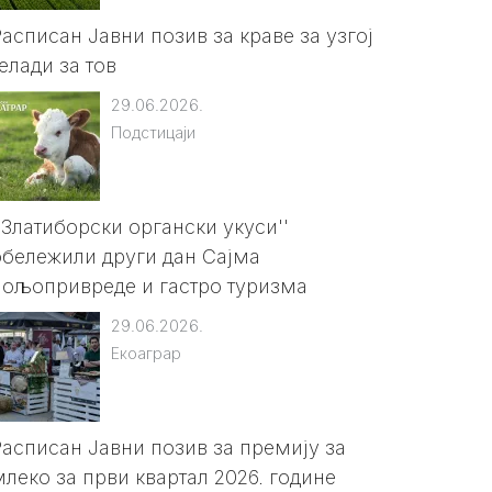
Расписан Jавни позив за краве за узгој
елади за тов
29.06.2026.
Подстицаји
''Златиборски органски укуси''
обележили други дан Сајма
пољопривреде и гастро туризма
29.06.2026.
Екоаграр
Расписан Јавни позив за премију за
млеко за први квартал 2026. године