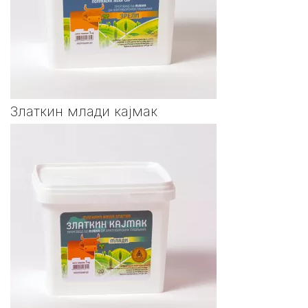
Златкин млади кајмак