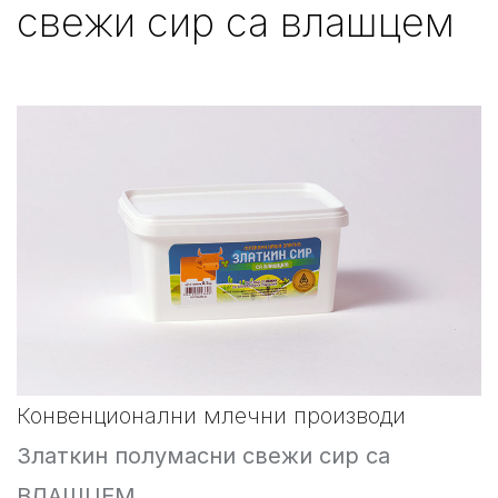
свежи сир са влашцем
Конвенционални млечни производи
Златкин полумасни свежи сир са
ВЛАШЦЕМ