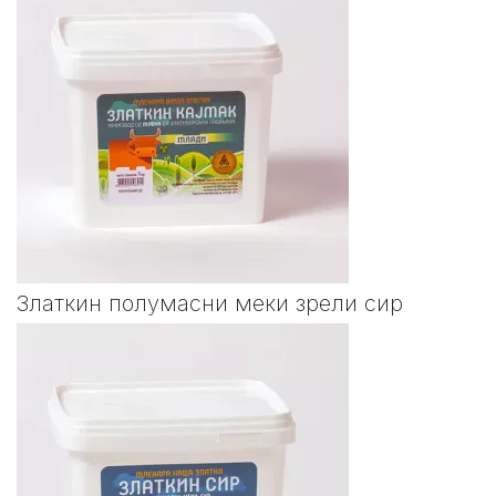
Златкин полумасни меки зрели сир