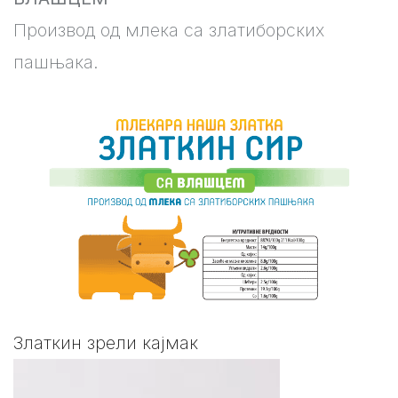
Производ од млека са златиборских
пашњака.
Златкин зрели кајмак