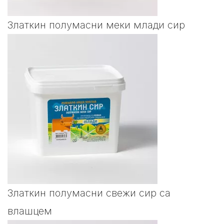
Златкин полумасни меки млади сир
Златкин полумасни свежи сир са
влашцем