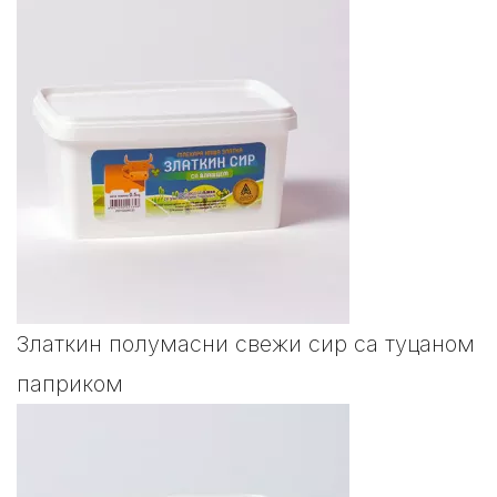
Златкин полумасни свежи сир са туцаном
паприком